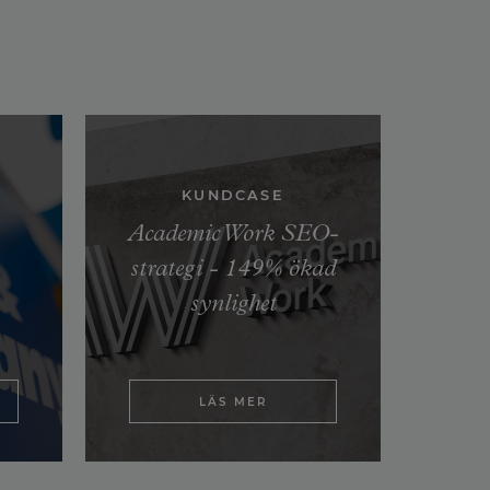
KUNDCASE
Academic Work SEO-
strategi - 149% ökad
synlighet
LÄS MER