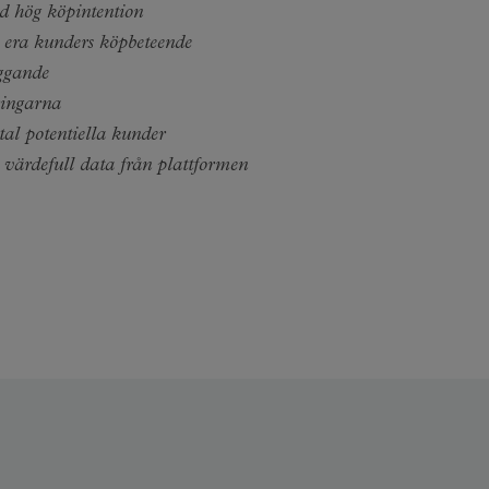
 hög köpintention
 era kunders köpbeteende
ggande
ringarna
ntal potentiella kunder
ll värdefull data från plattformen