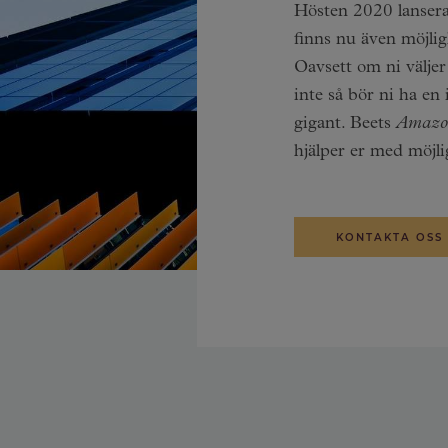
Hösten 2020 lanser
finns nu även möjli
Oavsett om ni väljer
inte så bör ni ha en 
gigant. Beets
Amazon
hjälper er med möjl
KONTAKTA OSS