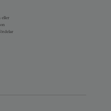
 eller
ion
ördelar