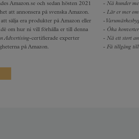
ades Amazon.se och sedan hösten 2021
- Nå kunder med
ghet att annonsera på svenska Amazon.
- Lär er mer om
 att sälja era produkter på Amazon eller
- Varumärkesby
idé om hur ni vill förhålla er till denna
- Öka konverte
 Advertising
-certifierade experter
- Nå ett stort a
igheterna på Amazon.
- Få tillgång ti