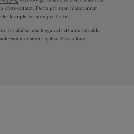
Shopping
och Google Search Ads där man som
va sökresultatet. Detta gör man bland annat
eller kompletterande produkter.
 innehåller ens logga och ett antal utvalda
resultatet samt i själva sökresultatet.