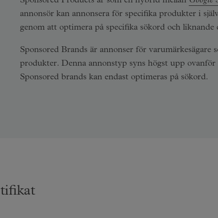
Sponsored Products är som en hybrid mellan
Google 
annonsör kan annonsera för specifika produkter i själ
genom att optimera på specifika sökord och liknande 
Sponsored Brands är annonser för varumärkesägare som
produkter. Denna annonstyp syns högst upp ovanför sök
Sponsored brands kan endast optimeras på sökord.
ifikat