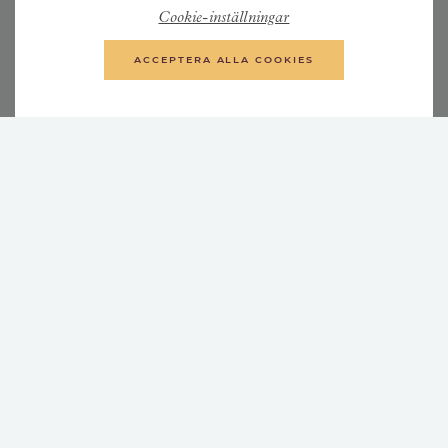
Vilken marknadsorganisation är mest gynnsam för
Cookie-inställningar
oss och hur säkerställer vi marknadsteamets
kunskap?
ACCEPTERA ALLA COOKIES
Vilka processer, verktyg och system lämpar sig bäst
för vår verksamhet?
Vad kan och bör automatiseras?
Vilka nyckeltal ska vi hålla ögonen på och hur
säkerställer vi kvaliteten i vår data?
Låt verkligheten diktera
planerna istället för att låta
planerna diktera verkligheten