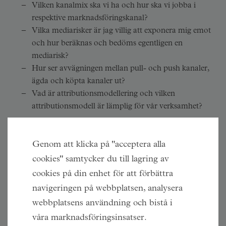
Vilken kanalmix ska vi ha och hur ska vi jobba i
respektive
marknadsföringskanal
?
Vilka mediarisker är jag villig att exponera mig emot
och hur beräknas och bedöms egentligen en
mediarisk?
Hur ser avvägningen mellan pull- och push kanaler,
ägda och köpta kanaler ut?
Vad är attributionsmodellering och vilken
attributionsmodell är lämplig för vår verksamhet?
KUNDSTOCK
Genom att klicka på "acceptera alla
Hur får vi koll på vilka kunder som driver vilket
cookies" samtycker du till lagring av
värde och hur utvecklar vi en lönsam och lojal
cookies på din enhet för att förbättra
kundstock?
navigeringen på webbplatsen, analysera
webbplatsens användning och bistå i
INFRASTRUKTUR OCH ORGANISATION
våra marknadsföringsinsatser.