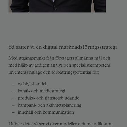
AFFILIATE MARKETING SPECIALIST
SENIOR DIGITAL ANALYST
Maria Jonasson
Martin Frönmark
ÖKA ER FÖRSÄLJNING MED DIGITAL
KONTINUERLIG TESTNING OCH ANALYS
Så sätter vi en digital marknadsföringsstrategi
MARKNADSFÖRING
Kontinuerlig testning och analys av data är en av de
Med utgångspunkt från företagets allmänna mål och
Vill ni veta hur vi på Beet kan hjälpa ert företag med
viktigaste nycklarna till framgång i er digitala
med hjälp av gedigen analys och specialistkompetens
digital marknadsföring? Vi tittar gärna närmre på er
marknadsföring. Vill ni veta hur vi kan hjälpa er med
inventeras nuläge och förbättringspotential för:
webbplats för att se vilken förbättringspotential som
digital analys? Kontakta oss så berättar vi mer!
finns. Kontakta oss så berättar vi mer!
webb/e-handel
kanal- och mediestrategi
KONTAKTA OSS
produkt- och tjänsteerbjudande
KONTAKTA OSS
kampanj- och aktivitetsplanering
innehåll och kommunikation
Utöver detta så ser vi över modeller och metodik samt