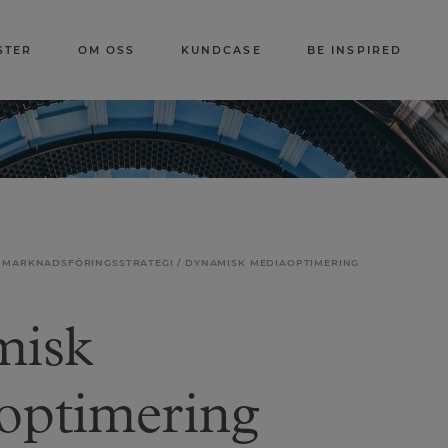
STER
OM OSS
KUNDCASE
BE INSPIRED
L MARKNADSFÖRINGSSTRATEGI
DYNAMISK MEDIAOPTIMERING
misk
optimering