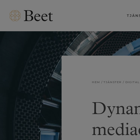
TJÄN
HEM
TJÄNSTER
DIGITA
Dyna
media