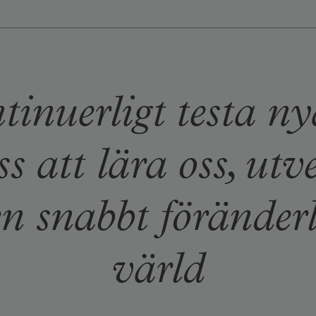
tinuerligt testa n
ss att lära oss, utv
en snabbt föränderl
värld