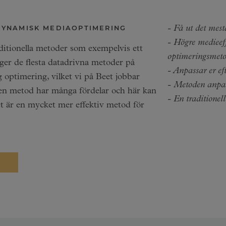
YNAMISK MEDIAOPTIMERING
- Få ut det mes
- Högre medieef
raditionella metoder som exempelvis ett
optimeringsmet
r de flesta datadrivna metoder på
- Anpassar er ef
 optimering, vilket vi på Beet jobbar
- Metoden anpass
ven metod har många fördelar och här kan
- En traditionel
et är en mycket mer effektiv metod för