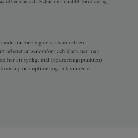
ss, utvecklas och lyckas i en snabbt föränderlig
nerande för med sig en strävan och en
e att arbetet är genomfört och klart, när man
van har ett tydligt mål (optimeringspunkten)
y kunskap och optimering så kommer vi