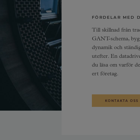
FÖRDELAR MED D
Till skillnad från t
GANT-schema, bygge
dynamik och ständig
utefter. En datadri
du läsa om varför d
ert företag.
KONTAKTA OSS