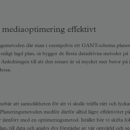
 mediaoptimering effektivt
neringsmetoden där man i exempelvis ett GANT-schema plane
 enligt lagd plan, så bygger de flesta datadrivna metoder på
Anledningen till att den senare är så mycket mer beror på f
dessa.
bär att sannolikheten för att vi skulle träffa rätt och lycka
. Planeringsmetoden medför därför alltid lägre effektivitet p
 jämfört med en optimeringsmetod. Istället bör vi skifta fo
n, till data och analys dvs förståelse av vår omvärld och s