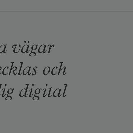
ya vägar
ecklas och
ig digital