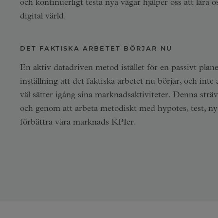
och kontinuerligt testa nya vägar hjälper oss att lära o
digital värld.
DET FAKTISKA ARBETET BÖRJAR NU
En aktiv datadriven metod istället för en passivt pla
inställning att det faktiska arbetet nu börjar, och int
väl sätter igång sina marknadsaktiviteter. Denna strä
och genom att arbeta metodiskt med hypotes, test, n
förbättra våra marknads KPIer.