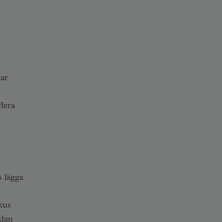
rar
lera
s lägga
å
kus
edan