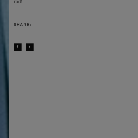
rad!
SHARE:
f
t