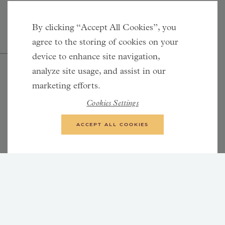
By clicking “Accept All Cookies”, you
agree to the storing of cookies on your
device to enhance site navigation,
analyze site usage, and assist in our
Vi vill hylla Sveriges hjältar, de
marketing efforts.
som bygger Sverige med jobb och
Cookies Settings
långsiktig värdeökning i
ACCEPT ALL COOKIES
näringslivet
—
PER WEIDENMAN, ANALYTIKER PÅ DUN &
BRADSTREET