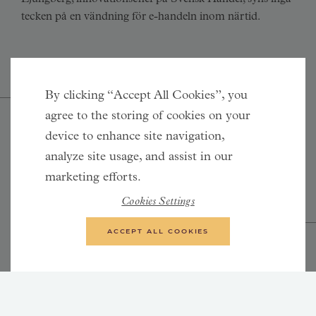
tecken på en vändning för e-handeln inom närtid.
By clicking “Accept All Cookies”, you
agree to the storing of cookies on your
Kläder, skor och accessoarer är
device to enhance site navigation,
den vanligaste produktkategorin
analyze site usage, and assist in our
marketing efforts.
att e-handla
Cookies Settings
ACCEPT ALL COOKIES
Omvärldsläget har ändrat företagens fokus