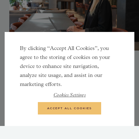
By clicking “Accept All Cookies”, you
agree to the storing of cookies on your
Hur arbetar ni med företagskulturen?
device to enhance site navigation,
analyze site usage, and assist in our
Företagskulturen vägleder oss i beslut som gör att vi kan
marketing efforts.
arbeta med tydlig feedback och få ett effektivt arbete.
Den ger oss ett försprång i kommunikationen internt,
Cookies Settings
och även med våra kunder. Vår företagskultur skapar
ACCEPT ALL COOKIES
möjlighet för oss att vara framåtlutande och nyfikna så
att vi kan hänga med i branschens snabba utveckling
men även ge värde till varandra.
För att få kontinuerlig uppdatering om hur Beets