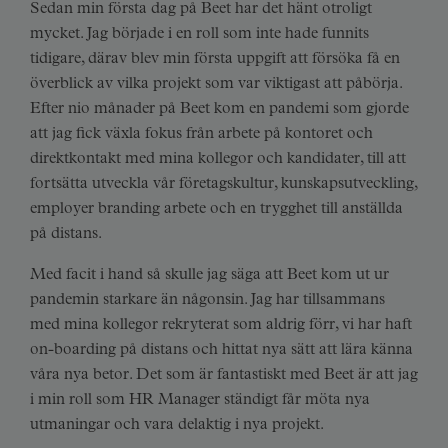
Sedan min första dag på Beet har det hänt otroligt
mycket. Jag började i en roll som inte hade funnits
tidigare, därav blev min första uppgift att försöka få en
överblick av vilka projekt som var viktigast att påbörja.
Efter nio månader på Beet kom en pandemi som gjorde
att jag fick växla fokus från arbete på kontoret och
direktkontakt med mina kollegor och kandidater, till att
fortsätta utveckla vår företagskultur, kunskapsutveckling,
employer branding arbete och en trygghet till anställda
på distans.
Med facit i hand så skulle jag säga att Beet kom ut ur
pandemin starkare än någonsin. Jag har tillsammans
med mina kollegor rekryterat som aldrig förr, vi har haft
on-boarding på distans och hittat nya sätt att lära känna
våra nya betor. Det som är fantastiskt med Beet är att jag
i min roll som HR Manager ständigt får möta nya
utmaningar och vara delaktig i nya projekt.