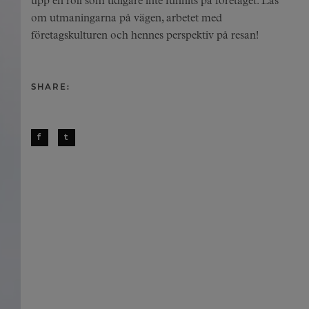
upp en roll som tidigare inte funnits på företaget. Läs
om utmaningarna på vägen, arbetet med
företagskulturen och hennes perspektiv på resan!
SHARE:
f
t